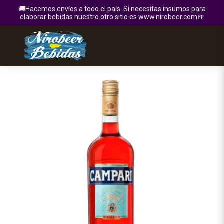
🚚Hacemos envíos a todo el país. Si necesitas insumos para
elaborar bebidas nuestro otro sitio es www.nirobeer.com🍺