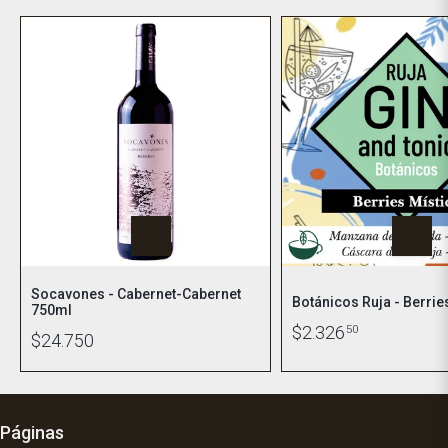
Socavones - Cabernet-Cabernet
Botánicos Ruja - Berrie
750ml
$2.326
50
$24.750
Páginas