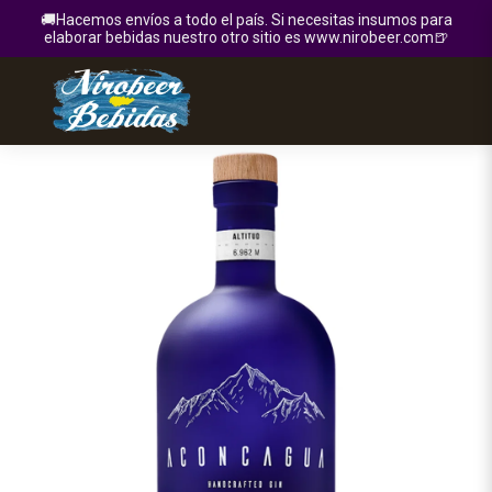
🚚Hacemos envíos a todo el país. Si necesitas insumos para
elaborar bebidas nuestro otro sitio es www.nirobeer.com🍺