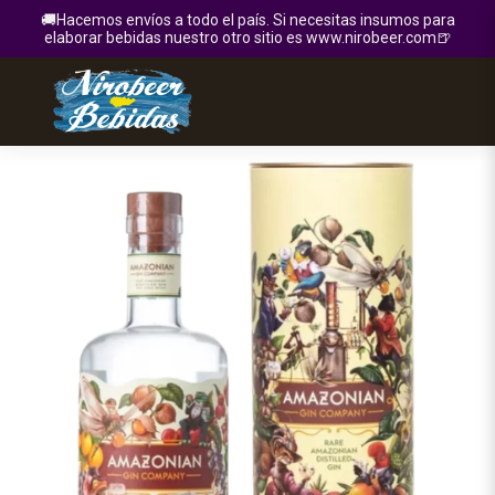
🚚Hacemos envíos a todo el país. Si necesitas insumos para
elaborar bebidas nuestro otro sitio es www.nirobeer.com🍺