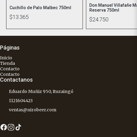
Don Manuel Villafañe M
Cuchillo de Palo Malbec 750ml
Reserva 750ml
$13.365
$24.750
Páginas
Inicio
Tienda
Contacto
Contacto
Contactanos
Eduardo Muñiz 950, Ituzaingó
1121604423
ventas@nirobeer.com