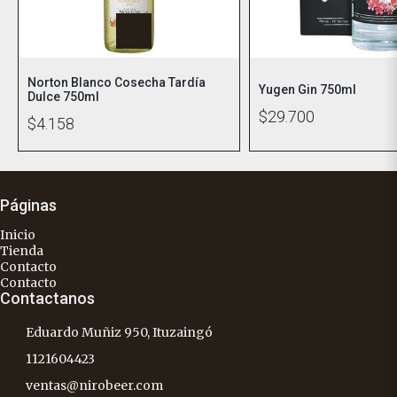
Norton Blanco Cosecha Tardía
Yugen Gin 750ml
Dulce 750ml
$29.700
$4.158
Páginas
Inicio
Tienda
Contacto
Contacto
Contactanos
Eduardo Muñiz 950, Ituzaingó
1121604423
ventas@nirobeer.com