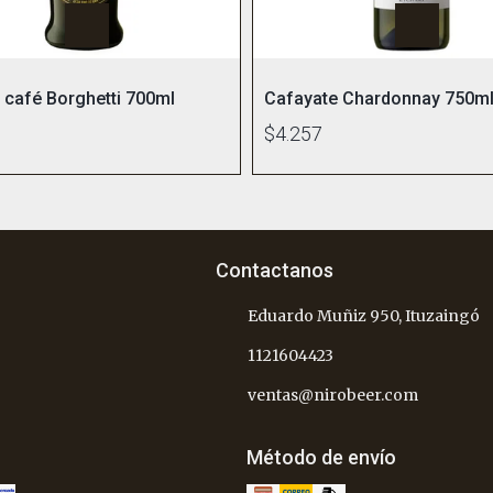
e café Borghetti 700ml
Cafayate Chardonnay 750m
1
$4.257
Contactanos
Eduardo Muñiz 950, Ituzaingó
1121604423
ventas@nirobeer.com
Método de envío