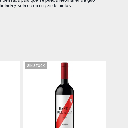
fue pensada para que se pueda retomar el antiguo
 helada y sola o con un par de hielos.
SIN STOCK