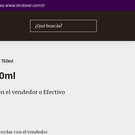
io es www.nirobeer.com🍺
a 750ml
50ml
n el vendedor o Efectivo
ordar con el vendedor