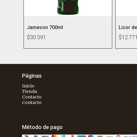
Jameson 700ml
Licor d
$30.591
$12.77
Páginas
Inicio
Tienda
Contacto
Contacto
Método de pago