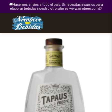
🚚Hacemos envíos a todo el país. Si necesitas insumos para
elaborar bebidas nuestro otro sitio es www.nirobeer.com🍺