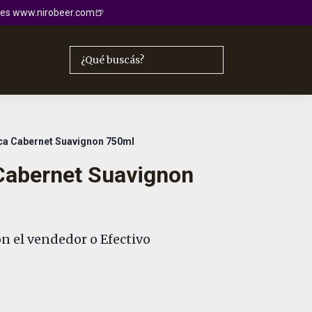
io es www.nirobeer.com🍺
ca Cabernet Suavignon 750ml
Cabernet Suavignon
n el vendedor o Efectivo