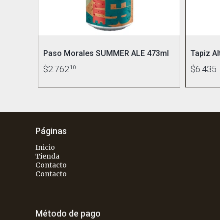
Paso Morales SUMMER ALE 473ml
Tapiz A
$2.762
10
$6.435
Páginas
Inicio
Tienda
Contacto
Contacto
Método de pago