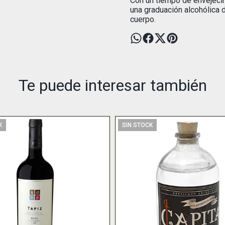
Con un tiempo de envejecim
una graduación alcohólica 
cuerpo.
Te puede interesar también
K
SIN STOCK