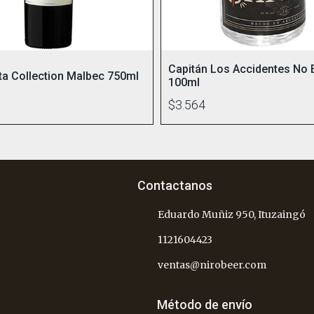
Capitán Los Accidentes No 
lta Collection Malbec 750ml
100ml
$3.564
Contactanos
Eduardo Muñiz 950, Ituzaingó
1121604423
ventas@nirobeer.com
Método de envío