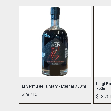
Luigi B
El Vermú de la Mary - Eternal 750ml
750ml
$28.710
$13.76