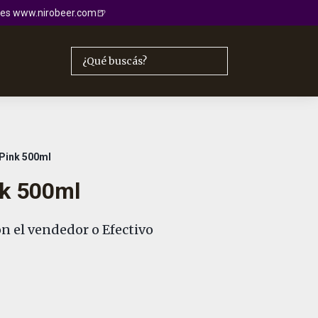
io es www.nirobeer.com🍺
 Pink 500ml
nk 500ml
n el vendedor o Efectivo