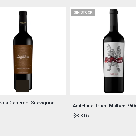
SIN STOCK
osca Cabernet Suavignon
Andeluna Truco Malbec 750
$8.316
1