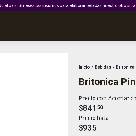
 el país. Si necesitas insumos para elaborar bebidas nuestro otro sit
Inicio
Bebidas
Britonica
/
/
Britonica Pi
Precio con Acordar co
$841
50
Precio lista
$935