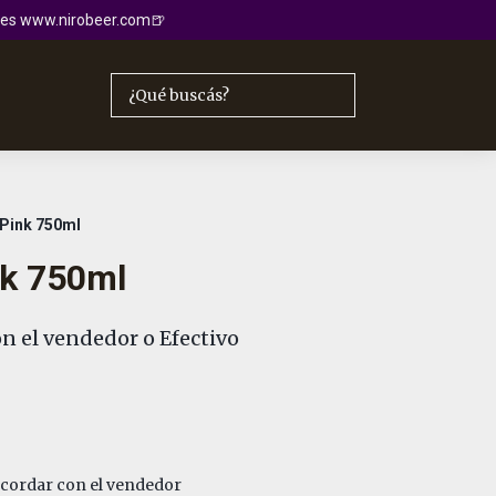
io es www.nirobeer.com🍺
 Pink 750ml
nk 750ml
n el vendedor o Efectivo
cordar con el vendedor