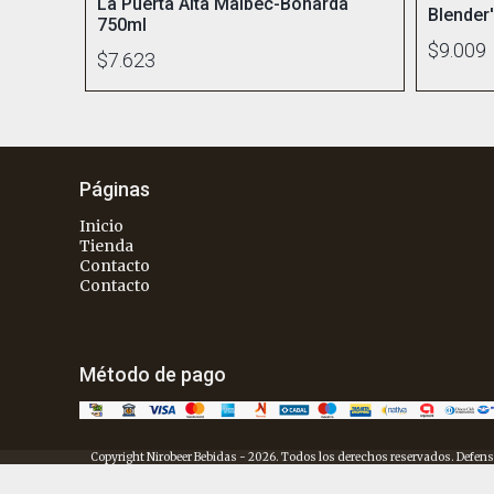
La Puerta Alta Malbec-Bonarda
Blender
750ml
$9.009
$7.623
Páginas
Inicio
Tienda
Contacto
Contacto
Método de pago
Copyright Nirobeer Bebidas - 2026. Todos los derechos reservados. Defens