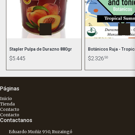
Stapler Pulpa de Durazno 880gr
Botánicos Ruja - Tropi
$5.445
$2.326
50
Páginas
Inicio
Tienda
Contacto
Contacto
Contactanos
Eduardo Muñiz 950, Ituzaingó