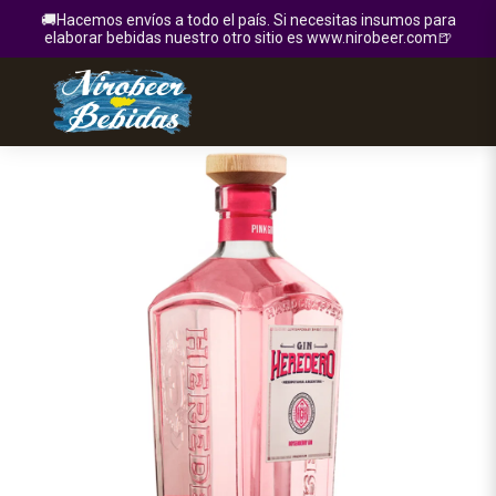
🚚Hacemos envíos a todo el país. Si necesitas insumos para
elaborar bebidas nuestro otro sitio es www.nirobeer.com🍺