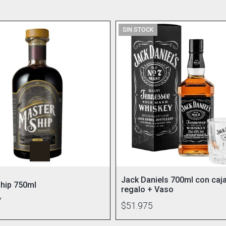
SIN STOCK
Jack Daniels 700ml con caj
hip 750ml
regalo + Vaso
7
$51.975