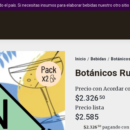
 el país. Si necesitas insumos para elaborar bebidas nuestro otro sit
Inicio
Bebidas
Botánicos
/
/
Botánicos Ru
Precio con Acordar co
$2.326
50
Precio lista
$2.585
$2.326
50
pagando con 