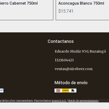
Fierro Cabernet 750ml
Aconcagua Blanco 750ml
$15.741
Contactanos
Eduardo Muñiz 950, Ituzaingó
1121604423
ventas@nirobeer.com
Método de envío
a de las y los consumidores. Para reclamos
ingresá acá.
/
Botón de arrepentimiento