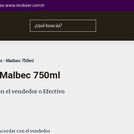
io es www.nirobeer.com🍺
s - Malbec 750ml
 Malbec 750ml
n el vendedor o Efectivo
cordar con el vendedor