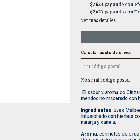
$7.623
pagando con Efe
$7.623
pagando con Tra
Ver más detalles
Calcular costo de envío:
No sé mi código postal
El sabor y aroma de Cinz
mendocino macerado con hi
Ingredientes:
uvas Malbec
Infusionado con hierbas c
naranja y canela.
Aroma:
con notas de ciruel
Presencia de naranja, manza