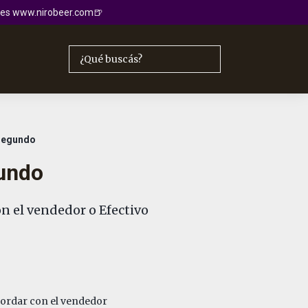
io es www.nirobeer.com🍺
Segundo
undo
n el vendedor o Efectivo
rdar con el vendedor