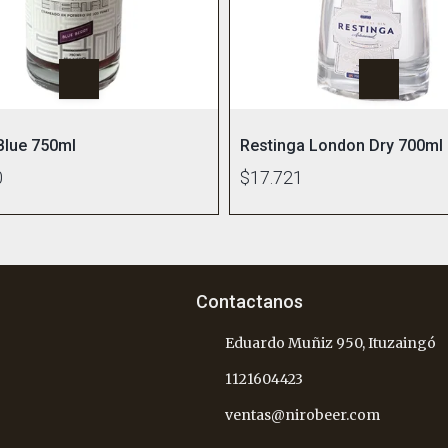
 Blue 750ml
Restinga London Dry 700ml
0
$17.721
Contactanos
Eduardo Muñiz 950, Ituzaingó
1121604423
ventas@nirobeer.com