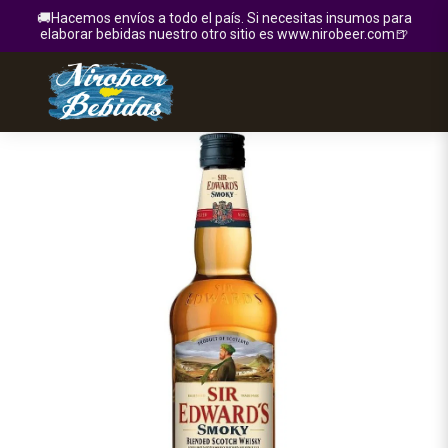
🚚Hacemos envíos a todo el país. Si necesitas insumos para
elaborar bebidas nuestro otro sitio es www.nirobeer.com🍺