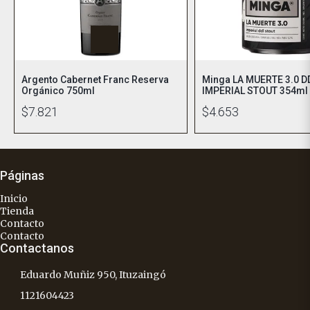
Argento Cabernet Franc Reserva
Minga LA MUERTE 3.0 D
Orgánico 750ml
IMPERIAL STOUT 354ml
$7.821
$4.653
Páginas
Inicio
Tienda
Contacto
Contacto
Contactanos
Eduardo Muñiz 950, Ituzaingó
1121604423