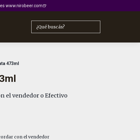
io es www.nirobeer.com🍺
ata 473ml
73ml
n el vendedor o Efectivo
ordar con el vendedor