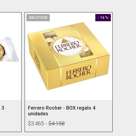
SIN STOCK
- 16 %
 3
Ferrero Rocher - BOX regalo 4
unidades
$3.465
-
$4.158