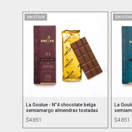
SIN STOCK
SIN STOC
La Goulue - N°4 chocolate belga
La Goul
semiamargo almendras tostadas
semiama
$4.851
$4.851