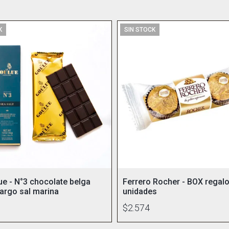
K
SIN STOCK
ue - N°3 chocolate belga
Ferrero Rocher - BOX regalo
rgo sal marina
unidades
$2.574