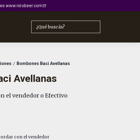
io es www.nirobeer.com🍺
ciones
Bombones Baci Avellanas
/
ci Avellanas
n el vendedor o Efectivo
ordar con el vendedor