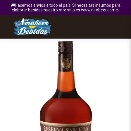
🚚Hacemos envíos a todo el país. Si necesitas insumos para
elaborar bebidas nuestro otro sitio es www.nirobeer.com🍺