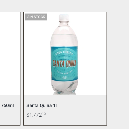
SIN STOCK
 750ml
Santa Quina 1l
$1.772
10