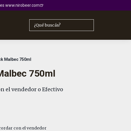
io es www.nirobeer.com🍺
ck Malbec 750ml
Malbec 750ml
n el vendedor o Efectivo
ordar con el vendedor