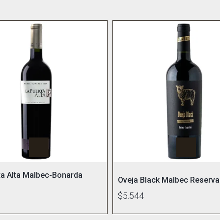
ta Alta Malbec-Bonarda
Oveja Black Malbec Reserva
$5.544