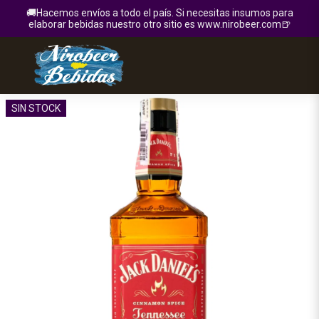
🚚Hacemos envíos a todo el país. Si necesitas insumos para
elaborar bebidas nuestro otro sitio es www.nirobeer.com🍺
SIN STOCK