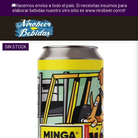
🚚Hacemos envíos a todo el país. Si necesitas insumos para
elaborar bebidas nuestro otro sitio es www.nirobeer.com🍺
SIN STOCK