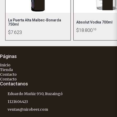
La Puerta Alta Malbec-Bonarda
Absolut Vodka 700ml
750ml
$18.800
10
$7.623
Páginas
Inicio
Tienda
Contacto
Contacto
Contactanos
Eduardo Muñiz 950, Ituzaingó
1121604423
ventas@nirobeer.com