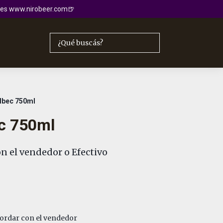
io es www.nirobeer.com🍺
lbec 750ml
c 750ml
n el vendedor o Efectivo
rdar con el vendedor