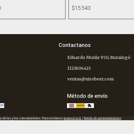
0
$15.543
Contactanos
Eduardo Muñiz 950, Ituzaingó
1121604423
ventas@nirobeer.com
Método de envío
a de las y los consumidores. Para reclamos
ingresá acá.
/
Botón de arrepentimiento