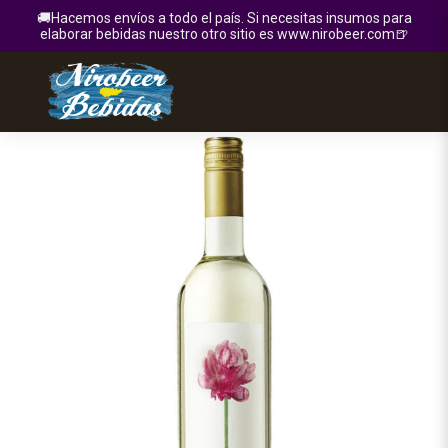
🚚Hacemos envíos a todo el país. Si necesitas insumos para
elaborar bebidas nuestro otro sitio es www.nirobeer.com🍺