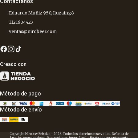
Contactanos
Eduardo Muñiz 950, Ituzaingó
1121604423
ventas@nirobeer.com
Creado con
Método de pago
Método de envío
Copyright Nirobeer Bebidas - 2026. Todos los derechos reservados. Defensa de
las y los consumidores. Para reclamos
ingresá acá.
/
Botón de arrepentimiento