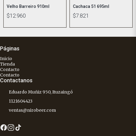
Velho Barreiro 910ml
Cachaca 51 695ml
$12.960
$7.821
Páginas
Inicio
Tienda
Contacto
Contacto
Contactanos
Eduardo Muñiz 950, Ituzaingó
1121604423
ventas@nirobeer.com