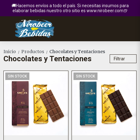
🚚Hacemos envíos a todo el país. Si necesitas insumos para
elaborar bebidas nuestro otro sitio es www.nirobeer.com🍺
Inicio
Productos
Chocolates y Tentaciones
/
/
Chocolates y Tentaciones
Filtrar
SIN STOCK
SIN STOCK