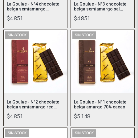
La Goulue - N°4 chocolate
La Goulue - N°3 chocolate
belga semiamargo
belga semiamargo sal
almendras tostadas
marina
$4.851
$4.851
SIN STOCK
SIN STOCK
La Goulue - N°2 chocolate
La Goulue - N°1 chocolate
belga semiamargo red
belga amargo 70% cacao
pepper
$4.851
$5.148
SIN STOCK
SIN STOCK